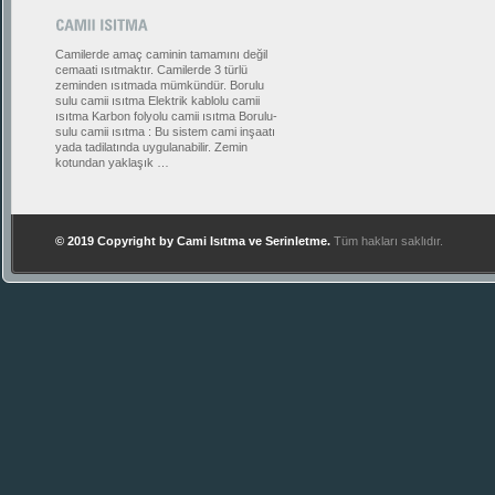
Camilerde amaç caminin tamamını değil
cemaati ısıtmaktır. Camilerde 3 türlü
zeminden ısıtmada mümkündür. Borulu
sulu camii ısıtma Elektrik kablolu camii
ısıtma Karbon folyolu camii ısıtma Borulu-
sulu camii ısıtma : Bu sistem cami inşaatı
yada tadilatında uygulanabilir. Zemin
kotundan yaklaşık …
© 2019 Copyright by
Cami Isıtma ve Serinletme
.
Tüm hakları saklıdır.