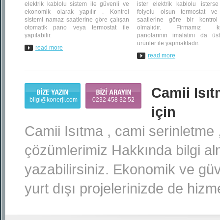
elektrik kablolu sistem ile güvenli ve
ister elektrik kablolu isters
ekonomik olarak yapılır . Kontrol
folyolu olsun termostat v
sistemi namaz saatlerine göre çalışan
saatlerine göre bir kontrol
otomatik pano veya termostat ile
olmalıdır. Firmamız k
yapılabilir.
panolarının imalatını da ü
ürünler ile yapmaktadır.
read more
read more
Camii Isı
bilgi@konerji.com
0232 458 32 52
için
Camii Isıtma , cami serinletme
çözümlerimiz Hakkında bilgi alm
yazabilirsiniz. Ekonomik ve gü
yurt dışı projelerinizde de hizm