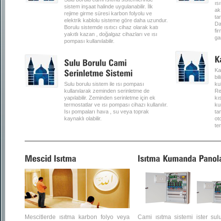
ısı
sistem inşaat halinde uygulanabilir. İlk
akı
rejime girme süresi karbon folyolu ve
ta
elektrik kablolu sisteme göre daha uzundur.
Da
Borulu sistemde ısıtıcı cihaz olarak katı
fir
yakıtlı kazan , doğalgaz cihazları ve ısı
ga
pompası kullanılabilir.
Ka
bi
Sulu borulu sistem ile ısı pompası
ku
kullanılarak zeminden serinletme de
Re
yapılabilir. Zeminden serinletme için ek
kı
termostatlar ve ısı pompası cihazı kullanılır.
ku
Isı pompaları hava , su veya toprak
ta
kaynaklı olabilir.
ot
te
Mescitlerde ısıtma karbon folyo veya
Cami ısıtma sistemi ister sul